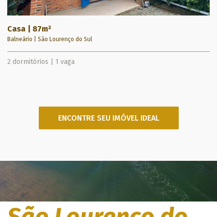
Casa | 87m²
C
Balneário | São Lourenço do Sul
Lo
2 dormitórios | 1 vaga
2 
ENCONTRE SEU IMÓVEL IDEAL
São Lourenço do