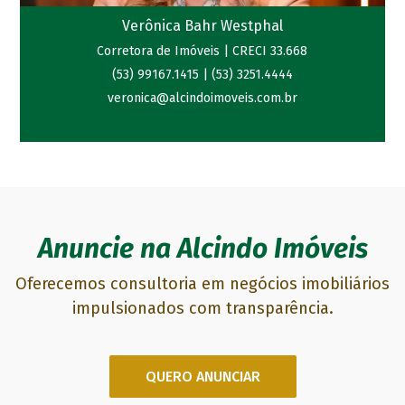
Verônica Bahr Westphal
Corretora de Imóveis | CRECI 33.668
(53) 99167.1415
|
(53) 3251.4444
veronica@alcindoimoveis.com.br
Com Graduação em Negócios Imobiliários, sou Corretora de Imóveis há mais
de 18 anos.
Cuido do "Dia a Dia" da empresa.
Se precisar de um profissional
especializado na área, poderá contar comigo.
Será um prazer atendê-lo.
Juntamente com a equipe, também cuido do setor de marketing da Imobiliária
Alcindo.
Anuncie na Alcindo Imóveis
Oferecemos consultoria em negócios imobiliários
impulsionados com transparência.
QUERO ANUNCIAR