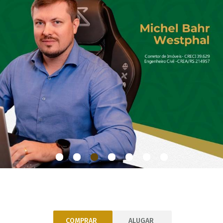
1
2
3
4
5
6
7
COMPRAR
ALUGAR