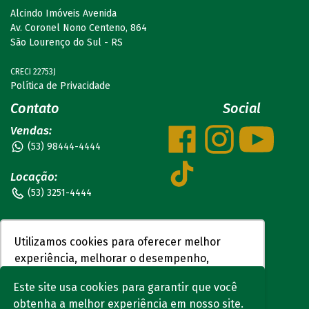
Alcindo Imóveis Avenida
Av. Coronel Nono Centeno, 864
São Lourenço do Sul - RS
CRECI 22753J
Política de Privacidade
Contato
Social
Vendas:
(53) 98444-4444
Locação:
(53) 3251-4444
Documentos:
(53) 99929-1931
Utilizamos cookies para oferecer melhor
experiência, melhorar o desempenho,
Alcindo Avenida:
analisar como você interage em nosso site e
Este site usa cookies para garantir que você
(53) 3190-0039
personalizar conteúdo.
obtenha a melhor experiência em nosso site.